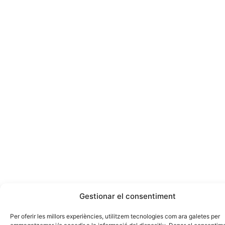
93 572 52 50
farell@farell-i.com
Gestionar el consentiment
Per oferir les millors experiències, utilitzem tecnologies com ara galetes per