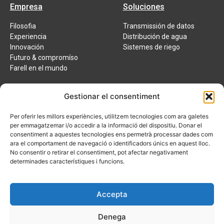
Empresa
Soluciones
Filosofia
Transmissión de datos
Experiencia
Distribución de agua
Innovación
Sistemes de riego
Futuro & compromíso
Farell en el mundo
Partners
Avíso legal
Gestionar el consentiment
Política de cookies
Actualidad
Certificado OCA ISO
Per oferir les millors experiències, utilitzem tecnologies com ara galetes
Política de calidad
Contactar
per emmagatzemar i/o accedir a la informació del dispositiu. Donar el
consentiment a aquestes tecnologies ens permetrà processar dades com
CAT
ESP
ENG
ara el comportament de navegació o identificadors únics en aquest lloc.
No consentir o retirar el consentiment, pot afectar negativament
FRA
determinades característiques i funcions.
C/ de la Telemàtica, 17
Accepta
Montcada i Reixac
(08110) Barcelona
Denega
93 572 52 50